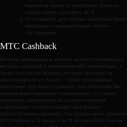
модели на новую по программе трейд-ин
скидка может составить 30 %.
По стандарту, для покупки некоторых бумаг
необходимо предварительно пройти
тестирование.
МТС Cashback
Выплаты дивидендов и купонов можно отслеживать в
истории операций в приложении МТС Инвестиции, а
также по отчётам брокера, которые приходят на
электронную почту. Акции — более рискованный
инструмент для инвестирования, чем облигации. Мы
не даём инвестиционных консультаций, но в наших
мобильных приложениях есть много полезной
информации, которая поможет вам принять
самостоятельное решение. При подключении подписки
МТС Premium с 13 августа по 13 октября 2024 года её