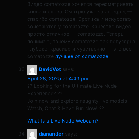
Видео comatozze хочется пересматривать
снова и снова. Смотрю уже час подряд —
спасибо comatozze. Эротика и искусство
сочетаются у comatozze. Качество видео
просто отличное — comatozze. Теперь
понимаю, почему comatozze так популярна.
Глубоко, красиво и чувственно — это всё
comatozze
лучшее от comatozze
.
DavidVot
says:
April 28, 2025 at 4:43 pm
?? Looking for the Ultimate Live Nude
Experience? ??
Join now and explore naughty live models –
Watch, Chat & Have Fun Now! ??
What Is a Live Nude Webcam?
dianarider
says: