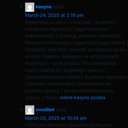
kasyno
says:
March 24, 2025 at 2:19 pm
Rejestracja szybka i intuicyjna – zyskałem
bonus bez depozytu | Legalne kasyna i
bukmacherzy z licencją, polecam sprawdzić |
Klarowne informacje o legalności kasyn online |
Przyjazny interfejs i łatwość poruszania się po
stronie | Kasyna dostępne na urządzeniach
mobilnych – to duży plus | Porównywarka
kasyn idealna do szybkiego wyboru |
Zestawienie kasyn online z szybkimi wypłatami
| Kasyna i bukmacherzy dopasowani do
polskich graczy | Kasyno polecane przez
graczy z Polski
online kasyno polska
.
mostbet
says:
March 25, 2025 at 10:34 am
Platforma Mostbet zapewnia atrakcyjne