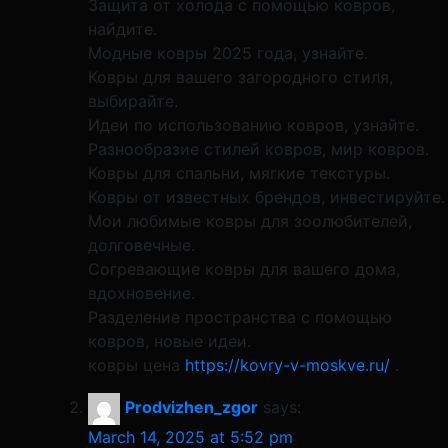
Защита от холода с помощью ковров,
найдите.
Модные ковры 2025 года, узнайте.
Ковры для вашего загородного стиля,
выбирайте.
Идеи по использованию ковров, узнайте.
Разнообразие стилей ковров, мир ковров.
Ковры для спальни, мягкие текстуры.
Ковры от известных брендов, инвестируйте.
Мои любимые ковры для зоолюбителей,
долговечные.
Согревающие ковры для вашего дома,
вдохновение.
Разделение пространства с помощью
ковров, новые идеи.
ковры цена
https://kovry-v-moskve.ru/
.
Prodvizhen_zgor
says:
March 14, 2025 at 5:52 pm