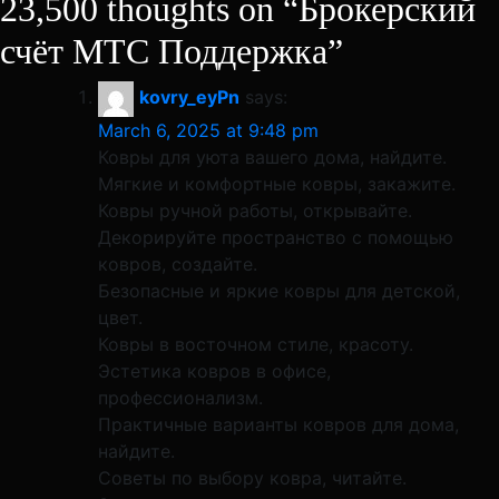
23,500 thoughts on “
Брокерский
счёт МТС Поддержка
”
kovry_eyPn
says:
March 6, 2025 at 9:48 pm
Ковры для уюта вашего дома, найдите.
Мягкие и комфортные ковры, закажите.
Ковры ручной работы, открывайте.
Декорируйте пространство с помощью
ковров, создайте.
Безопасные и яркие ковры для детской,
цвет.
Ковры в восточном стиле, красоту.
Эстетика ковров в офисе,
профессионализм.
Практичные варианты ковров для дома,
найдите.
Советы по выбору ковра, читайте.