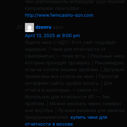
1win platformasında istifadəçilər üçün müxtəlif
kampaniyalar mövcuddur​
http://www.1wincasino-azn.com
.
dzenru
says:
April 13, 2025 at 9:00 pm
Ищете чеки с НДС? Этот сайт подойдёт
идеально. | Чеки для отчётности от
самозанятых — тоже есть. | Реальные чеки,
которые проходят проверку. | Рекомендую,
если не хотите лишних проблем. | Детально
прописаны все услуги на чеке. | Простой
интерфейс сайта, удобно искать. | Для
отчёта в налоговую — самое то. |
Использую для отчётности ИП — без
проблем. | Можно заказать через телефон
или ноутбук. | Лучшее решение для занятых
предпринимателей.
купить чеки для
отчетности в москве
.