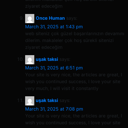
ziyaret edeceğim
Once Human
says:
March 31, 2025 at 1:43 pm
web siteniz çok güzel başarılarınızın devamını
dilerim. makaleler çok hoş sürekli sitenizi
ziyaret edeceğim
uşak taksi
says:
March 31, 2025 at 6:51 pm
Your site is very nice, the articles are great, I
wish you continued success, I love your site
very much, I will visit it constantly
uşak taksi
says:
March 31, 2025 at 7:08 pm
Your site is very nice, the articles are great, I
wish you continued success, I love your site