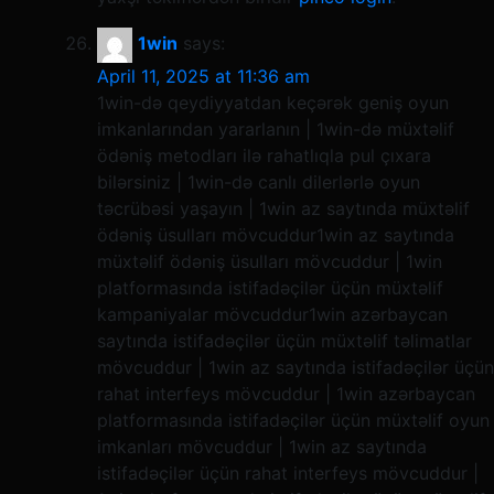
1win
says:
April 11, 2025 at 11:36 am
1win-də qeydiyyatdan keçərək geniş oyun
imkanlarından yararlanın | 1win-də müxtəlif
ödəniş metodları ilə rahatlıqla pul çıxara
bilərsiniz | 1win-də canlı dilerlərlə oyun
təcrübəsi yaşayın | 1win az saytında müxtəlif
ödəniş üsulları mövcuddur​1win az saytında
müxtəlif ödəniş üsulları mövcuddur | 1win
platformasında istifadəçilər üçün müxtəlif
kampaniyalar mövcuddur​1win azərbaycan
saytında istifadəçilər üçün müxtəlif təlimatlar
mövcuddur | 1win az saytında istifadəçilər üçün
rahat interfeys mövcuddur | 1win azərbaycan
platformasında istifadəçilər üçün müxtəlif oyun
imkanları mövcuddur | 1win az saytında
istifadəçilər üçün rahat interfeys mövcuddur |