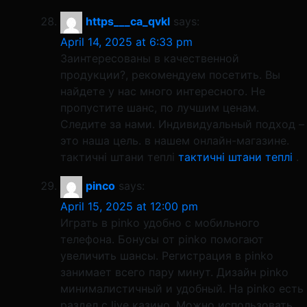
https___ca_qvkl
says:
April 14, 2025 at 6:33 pm
Заинтересованы в качественной
продукции?, рекомендуем посетить. Вы
найдете у нас много интересного. Не
пропустите шанс, по лучшим ценам.
Следите за нами. Индивидуальный подход –
это наша цель. в нашем онлайн-магазине.
тактичні штани теплі
тактичні штани теплі
.
pinco
says:
April 15, 2025 at 12:00 pm
Играть в pinko удобно с мобильного
телефона. Бонусы от pinko помогают
увеличить шансы. Регистрация в pinko
занимает всего пару минут. Дизайн pinko
минималистичный и удобный. На pinko есть
раздел с live казино. Можно использовать