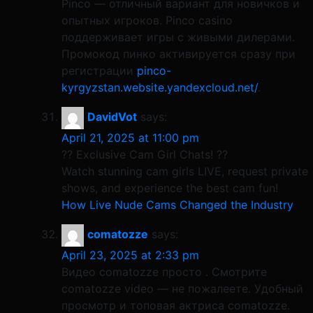
Pinco — отличный вариант для новичков и
опытных игроков. Pinco casino
поддерживает игры с живыми дилерами.
Промокод пинко активируется сразу при
регистрации
pinco-
kyrgyzstan.website.yandexcloud.net/
.
DavidVot
says:
April 21, 2025 at 11:00 pm
?? Exclusive Cam Girl Chats! ??
Watch stunning cam girls LIVE, request private
shows, and experience the best cam fun!
How Live Nude Cams Changed the Industry
comatozze
says:
April 23, 2025 at 2:33 pm
Видео comatozze просто . Смотрите
comatozze video — не пожалеете. Удобный
просмотр и топовая актриса comatozze.