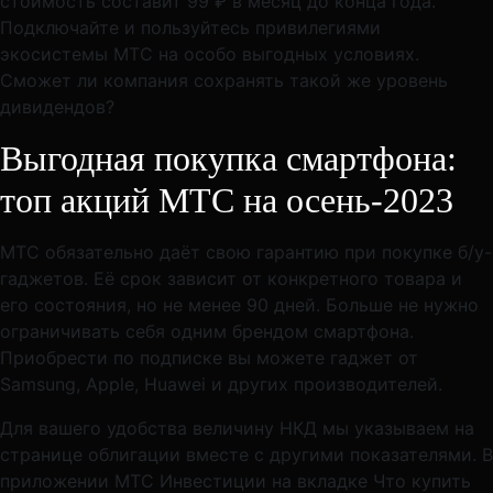
стоимость составит 99 ₽ в месяц до конца года.
Подключайте и пользуйтесь привилегиями
экосистемы МТС на особо выгодных условиях.
Сможет ли компания сохранять такой же уровень
дивидендов?
Выгодная покупка смартфона:
топ акций МТС на осень-2023
МТС обязательно даёт свою гарантию при покупке б/у-
гаджетов. Её срок зависит от конкретного товара и
его состояния, но не менее 90 дней. Больше не нужно
ограничивать себя одним брендом смартфона.
Приобрести по подписке вы можете гаджет от
Samsung, Apple, Huawei и других производителей.
Для вашего удобства величину НКД мы указываем на
странице облигации вместе с другими показателями. В
приложении МТС Инвестиции на вкладке Что купить