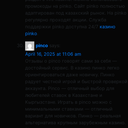
промокоды на pinko. Сайт pinko полностью
адаптирован под казахский рынок. На pinko
регулярно проходят акции. Служба
поддержки pinko доступна 24/7
казино
pinko
.
pinco
says:
April 16, 2025 at 11:06 am
Отзывы о pinco говорят сами за себя —
достойный сервис. В казино пинко легко
ориентироваться даже новичку. Пинко
радует честной игрой и быстрой проверкой
аккаунта. Pinco — отличный выбор для
любителей ставок в Казахстане и
Кыргызстане. Играть в pinco можно с
минимальными ставками — отличный
вариант для новичков. Пинко — реальная
альтернатива крупным зарубежным казино.