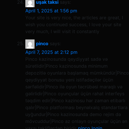
uşak taksi
says:
April 1, 2025 at 1:56 pm
Your site is very nice, the articles are great, I
wish you continued success, I love your site
very much, I will visit it constantly
pinco
says:
April 7, 2025 at 2:12 pm
Pinco kazinosunda qeydiyyat sadə və
sürətlidir|Pinco kazinosunda minimum
depozitlə oyunlara başlamaq mümkündür|Pinco
qeydiyyat bonusu yeni istifadəçilər üçün
sərfəlidir|Pinco ilə oyun təcrübəsi maraqlı və
gəlirlidir|Pinco oyunçular üçün rahat interfeys
təqdim edir|Pinco kazinosu hər zaman etibarlı
qalır|Pinco platforması beynəlxalq standartlara
uyğundur|Pinco kazinosunda demo rejim də
mövcuddur|Pinco az onlayn oyunçular üçün ən
yaxşı təkliflərdən biridir
pinco login
.