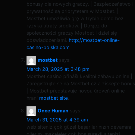
bonusy dla nowych graczy. | Bezpieczeństwo i
prywatność są priorytetem w Mostbet. |
Mostbet umożliwia grę w trybie demo bez
ryzyka utraty środków. | Dołącz do
społeczności graczy Mostbet i dziel się
doświadczeniami.
http://mostbet-online-
casino-polska.com
mostbet
says:
March 28, 2025 at 3:48 pm
Mostbet casino přináší kvalitní zábavu online |
Zaregistrujte se na Mostbet cz a získejte bonus
| Mostbet představuje novou úroveň online
hraní
mostbet site
.
Once Human
says:
March 31, 2025 at 4:39 am
web siteniz çok güzel başarılarınızın devamını
dilerim. makaleler çok hoş sürekli sitenizi