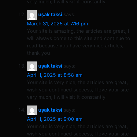
very much, I will visit it constantly
uşak taksi
says:
March 31, 2025 at 7:16 pm
Your site is amazing, the articles are great, I
will always come to this site and continue to
read because you have very nice articles,
thank you
uşak taksi
says:
April 1, 2025 at 8:58 am
Your site is very nice, the articles are great, I
wish you continued success, I love your site
very much, I will visit it constantly
uşak taksi
says:
April 1, 2025 at 9:00 am
Your site is very nice, the articles are great, I
wish you continued success, I love your site