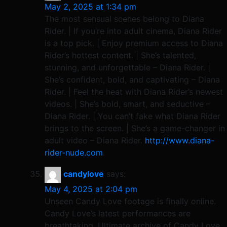
May 2, 2025 at 1:34 pm
The most sensual scenes belong to Diana
Rider. | If you’re into adult cinema, Diana Rider
is a top pick. | Enjoy premium access to Diana
Rider’s hottest content. | She’s talented,
stunning, and unforgettable – Diana Rider. |
She’s confident, bold, and captivating – Diana
Rider. | Feel the heat with Diana Rider’s newest
videos. | She’s bold, smart, and seductive –
Diana Rider. | You can’t fake what Diana Rider
brings to the screen. | She’s a game-changer in
adult video – Diana Rider.
http://www.diana-
rider-nude.com
.
candylove
says:
May 4, 2025 at 2:04 pm
Unseen Candy Love footage is finally online.
Candy Love’s latest performances are
breathtaking. Ultimate archive of Candy Love