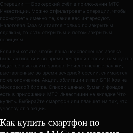
Операции — Брокерский счёт в приложении МТС
Инвестиции. Можно отфильтровать операции, чтобы
посмотреть именно те, какие вас интересуют.
Налоговая база считается только по закрытым
сделкам, то есть открытым и потом закрытым
позициям.
Если вы хотите, чтобы ваша неисполненная заявка
была активной и во время вечерней сессии, вам нужно
будет её выставить заново. Неисполненные заявки,
выставленные во время вечерней сессии, снимаются
по ее окончании. Акции, облигации и паи БПИФов на
Московской бирже. Список ценных бумаг и фондов
есть в приложении МТС Инвестиции на вкладке Что
купить. Выбирайте смартфон или планшет из тех, что
участвуют в акции.
Как купить смартфон по