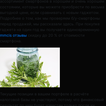
ассортимент смартфонов в хорошем и очень хорошем
состоянии, которые вы можете приобрести по весьма
выгодной цене, если сравнивать с новым гаджетом.
Подробнее о том, как мы проверяем б/у-смартфоны
перед продажей, мы рассказали здесь. При покупке
гаджета на один год вы получаете единовременную
mmcis отзывы
скидку до 20 % от стоимости
смартфона.
Текущие позиции в вашем портфеле в расчёте
налоговой базы не участвуют, потому что финансовый
результат по ним будет известен только после их