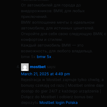
От автомобилей для города до
внедорожников: BMW, для любых
приключений.
BMW: воплощение мечты о идеальном
автомобиле, для истинных ценителей.
Откройте для себя свою следующую BMW, с
комфортом и стилем.
Каждый автомобиль BMW — это
возможность, для любого владельца.
bmw 5x
bmw 5x
.
mostbet
says:
March 21, 2025 at 4:49 pm
Rejestracja w Mostbet zajmuje tylko chwilę, a
bonusy czekają od razu | Mostbet online daje
dostęp do gier 24/7 z każdego urządzenia |
Dołącz do Mostbet i odbierz bonus bez
depozytu
Mostbet login Polska