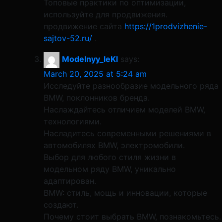
Топовые практики по оптимизации,
используйте для продвижения.
продвижение сайта
https://1prodvizhenie-
sajtov-52.ru/
.
Modelnyy_leKl
says:
March 20, 2025 at 5:24 am
Исследуйте разнообразие модельного ряда
BMW, поклонников бренда.
Наслаждайтесь отличием моделей BMW,
технологиями.
Насладитесь современными решениями в
автомобилях BMW, электромобили.
Выбор для любого стиля жизни в
модельном ряду BMW, уникально
адаптирован.
BMW: стиль, мощь и инновации, которые
создают.
Почему стоит выбрать BMW, познакомьтесь.