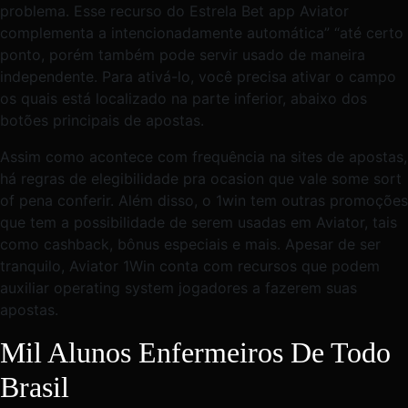
problema. Esse recurso do Estrela Bet app Aviator
complementa a intencionadamente automática” “até certo
ponto, porém também pode servir usado de maneira
independente. Para ativá-lo, você precisa ativar o campo
os quais está localizado na parte inferior, abaixo dos
botões principais de apostas.
Assim como acontece com frequência na sites de apostas,
há regras de elegibilidade pra ocasion que vale some sort
of pena conferir. Além disso, o 1win tem outras promoções
que tem a possibilidade de serem usadas em Aviator, tais
como cashback, bônus especiais e mais. Apesar de ser
tranquilo, Aviator 1Win conta com recursos que podem
auxiliar operating system jogadores a fazerem suas
apostas.
Mil Alunos Enfermeiros De Todo
Brasil