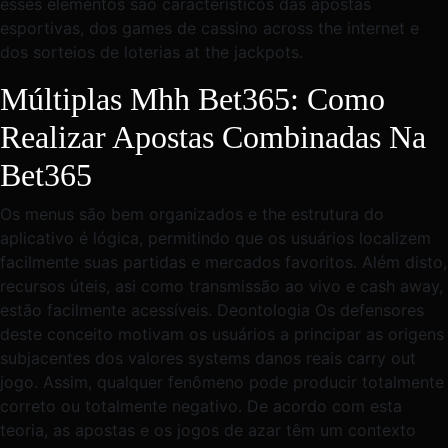
esses elementos são característicos das apostas
esportivas, dos games de cassino across the internet e
dos sorteios de loterias at the jackpots.
Múltiplas Mhh Bet365: Como
Realizar Apostas Combinadas Na
Bet365
Os menus são bem organizados e the estrutura do
aplicativo é lógica, permitindo que os usuários localizem
facilmente suas partidas e mercados favoritos. Além disto,
recursos úteis, asi como transmissão ao vivo e cash away,
estão facilmente acessíveis. Deontologia Os defensores
deste conceito motivam os usuários a principar as origens
subjacentes dos valores systems danos reais carry out
jogo. Assim, qualquer fenômeno pode producir totalmente
correto ou totalmente negativo. De acordo com esta
teoria, as apostas e os jogos de azar têm um contexto