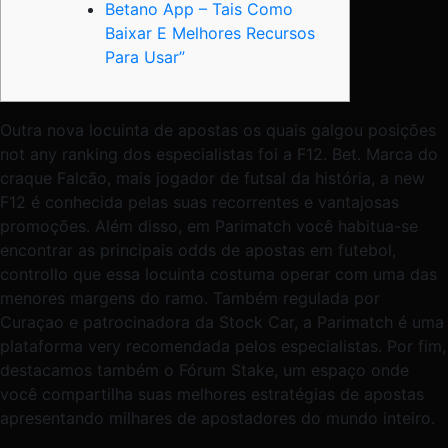
Betano App – Tais Como
Baixar E Melhores Recursos
Para Usar”
Outra nova locuinta de apostas os quais galgou posições
not any ranking dos especialistas foi a F12. Bet. Marca do
craque Falcão, mais jogador de futsal da história, a new
F12 é conhecida pelas suas recorrentes e vantajosas
promoções. Além disso, em Parimatch você habitua-se
encontrar as principais odds de apostas em futebol,
controllo que essa locuinta costuma operar com uma das
menores margens do ramo. Também regulada por
Curaçao e patrocinadora da Stock Car, a Parimatch é uma
plataforma very recomendada pelos especialistas. Por fim,
destacamos também o Fórum Stake, um espaço onde
você compartilha suas melhores estratégias de apostas
apresentando milhares de apostadores do mundo inteiro.