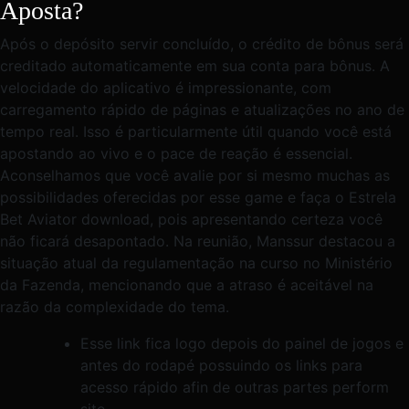
Aposta?
Após o depósito servir concluído, o crédito de bônus será
creditado automaticamente em sua conta para bônus. A
velocidade do aplicativo é impressionante, com
carregamento rápido de páginas e atualizações no ano de
tempo real. Isso é particularmente útil quando você está
apostando ao vivo e o pace de reação é essencial.
Aconselhamos que você avalie por si mesmo muchas as
possibilidades oferecidas por esse game e faça o Estrela
Bet Aviator download, pois apresentando certeza você
não ficará desapontado. Na reunião, Manssur destacou a
situação atual da regulamentação na curso no Ministério
da Fazenda, mencionando que a atraso é aceitável na
razão da complexidade do tema.
Esse link fica logo depois do painel de jogos e
antes do rodapé possuindo os links para
acesso rápido afin de outras partes perform