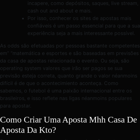
incapere, como depósitos, saques, live stream,
cash out and about e mais.
Por isso, conhecer os sites de apostas mais
confiáveis é um passo essencial para que a sua
experiência seja a mais interessante possível.
As odds são efetuadas por pessoas bastante competentes
em” “matemática e esportes e são baseadas em previsões
da casa de apostas relacionada o evento. Ou seja, são
operating system valores que irão ser pagos se sua
previsão esteja correta, quanto grande o valor néanmoins
difícil é de que o acontecimiento aconteça. Como
sabemos, o futebol é uma paixão internacional entre os
brasileiros, e isso reflete nas ligas néanmoins populares
para apostar.
Como Criar Uma Aposta Mhh Casa De
Aposta Da Kto?