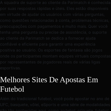
A squadra de suporte ao cliente da Parimatch é conhecida
por suas respostas rápidas e úteis. Eles estão disponíveis
em virtude de ajudar os usuários com várias perguntas,
como questões relacionadas à conta, problemas técnicas,
preocupações com pagamentos e muito mais. Quer você
tenha uma pergunta ou precise de assistência, o suporte
ao cliente da Parimatch se dedica a fornecer ajuda
confiável e eficiente para garantir uma experiência
positiva ao usuário. Os esportes de fantasia são jogos
onde os participantes montam equipes virtuais compostas
por representantes de jogadores reais de várias ligas
esportivas.
Melhores Sites De Apostas Em
Futebol
Além do tradicional futebol, você pode apostar no ano de
UFC, basquete, vôlei, eSports e uma série de modalidades
não tão conhecidas aqui, como andebol, críquete, futebol