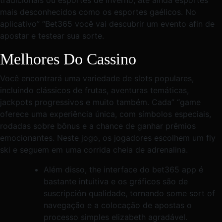
tradicionais ou esportes de inverno, até ainda esportes
mais desconhecidos como os esportes gaélicos. No
aplicativo” “Bet365 você vai descubrir um evento afin de
apostar e testear sua sorte.
Melhores Do Cassino
Você encontrará uma variedade de slots populares,
incluindo clássicos de frutas, aventuras temáticas,
jackpots progressivos e muito também. Cada” “game
oferece uma experiência única, com símbolos especiais,
rodadas sobre bônus e a chance de ganhar prêmios
emocionantes. Neste jogo, os jogadores escolhem um fly
ski e seguem em uma corrida cheia de adrenalina.
Além disso, the interface do bet365 app é
bastante intuitiva e os gráficos são de
suscripción qualidade, tornando some sort of
navegação e a colocação de apostas o
processo simples elizabeth agradável.