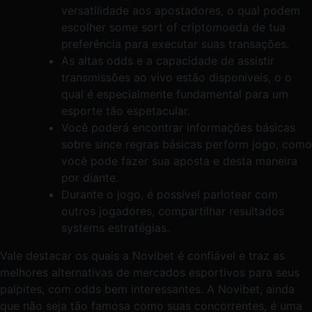
versatilidade aos apostadores, o qual podem
escolher some sort of criptomoeda de tua
preferência para executar suas transações.
As altas odds e a capacidade de assistir
transmissões ao vivo estão disponíveis, o o
qual é especialmente fundamental para um
esporte tão espetacular.
Você poderá encontrar informações básicas
sobre since regras básicas perform jogo, como
você pode fazer sua aposta e desta maneira
por diante.
Durante o jogo, é possível parlotear com
outros jogadores, compartilhar resultados
systems estratégias.
Vale destacar os quais a Novibet é confiável e traz as
melhores alternativas de mercados esportivos para seus
palpites, com odds bem interessantes. A Novibet, ainda
que não seja tão famosa como suas concorrentes, é uma