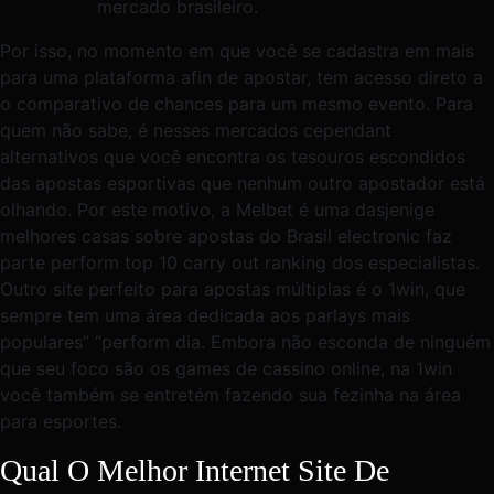
mercado brasileiro.
Por isso, no momento em que você se cadastra em mais
para uma plataforma afin de apostar, tem acesso direto a
o comparativo de chances para um mesmo evento. Para
quem não sabe, é nesses mercados cependant
alternativos que você encontra os tesouros escondidos
das apostas esportivas que nenhum outro apostador está
olhando. Por este motivo, a Melbet é uma dasjenige
melhores casas sobre apostas do Brasil electronic faz
parte perform top 10 carry out ranking dos especialistas.
Outro site perfeito para apostas múltiplas é o 1win, que
sempre tem uma área dedicada aos parlays mais
populares” “perform dia. Embora não esconda de ninguém
que seu foco são os games de cassino online, na 1win
você também se entretém fazendo sua fezinha na área
para esportes.
Qual O Melhor Internet Site De